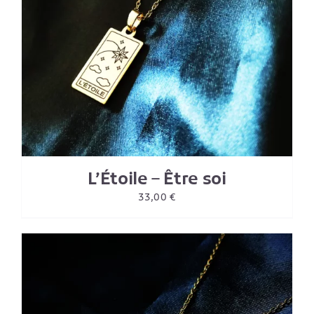
L’Étoile – Être soi
33,00
€