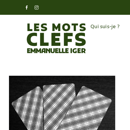
Skip
Facebook
Instagram
to
content
Qui suis-je ?
s