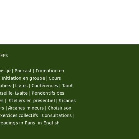
LEFS
is-je |
Podcast |
Formation en
|
Initiation en groupe |
Cours
uliers |
Livres |
Conférences |
Tarot
rseille-Waite |
Pendentifs des
es |
Ateliers en présentiel |
Arcanes
rs |
Arcanes mineurs |
Choisir son
xercices collectifs |
Consultations |
readings in Paris, in English