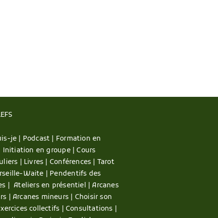
LEFS
is-je |
Podcast |
Formation en
|
Initiation en groupe |
Cours
uliers |
Livres |
Conférences |
Tarot
rseille-Waite |
Pendentifs des
es |
Ateliers en présentiel |
Arcanes
rs |
Arcanes mineurs |
Choisir son
xercices collectifs |
Consultations |