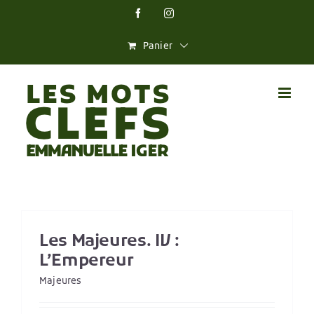
Skip
Facebook
Instagram
to
content
Panier
Les Majeures. IV :
L’Empereur
Majeures