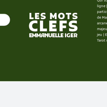
Qui su
ligne 
partic
de Ma
arcan
majeu
jeu |
E
Tarot 