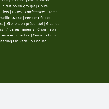
is-je |
Podcast |
Formation en
|
Initiation en groupe |
Cours
uliers |
Livres |
Conférences |
Tarot
rseille-Waite |
Pendentifs des
es |
Ateliers en présentiel |
Arcanes
rs |
Arcanes mineurs |
Choisir son
xercices collectifs |
Consultations |
readings in Paris, in English