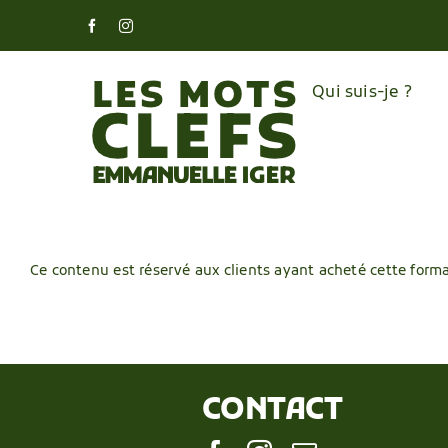
Skip
Facebook
Instagram
to
content
Qui suis-je ?
Ce contenu est réservé aux clients ayant acheté cette form
CONTACT