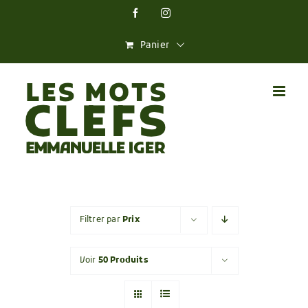
Skip
Facebook
Instagram
to
content
Panier
Filtrer par
Prix
Voir
50 Produits