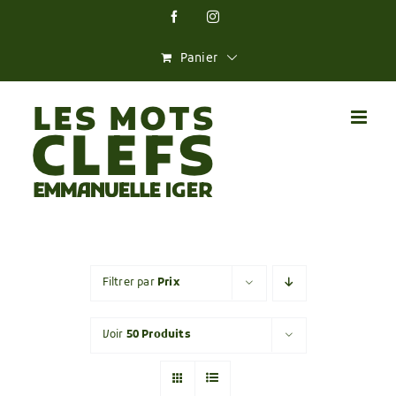
Skip
Facebook
Instagram
to
content
Panier
Filtrer par
Prix
Voir
50 Produits