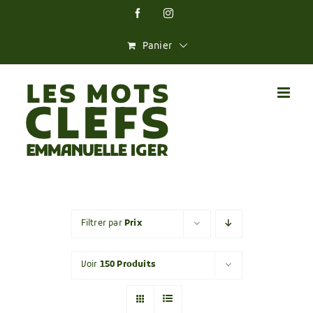
Skip
Facebook
Instagram
to
content
Panier
Filtrer par
Prix
Voir
150 Produits