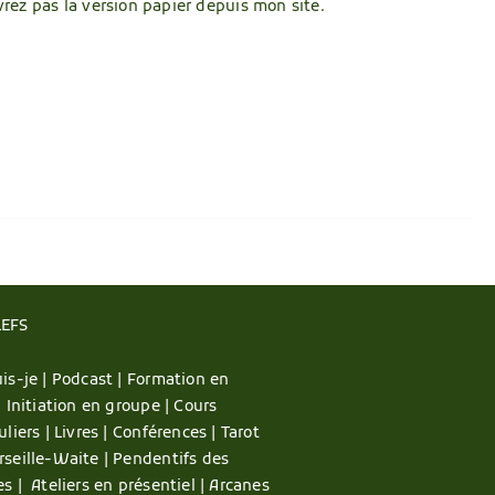
vrez pas la version papier depuis mon site.
LEFS
is-je |
Podcast |
Formation en
|
Initiation en groupe |
Cours
uliers |
Livres |
Conférences |
Tarot
rseille-Waite |
Pendentifs des
es |
Ateliers en présentiel |
Arcanes