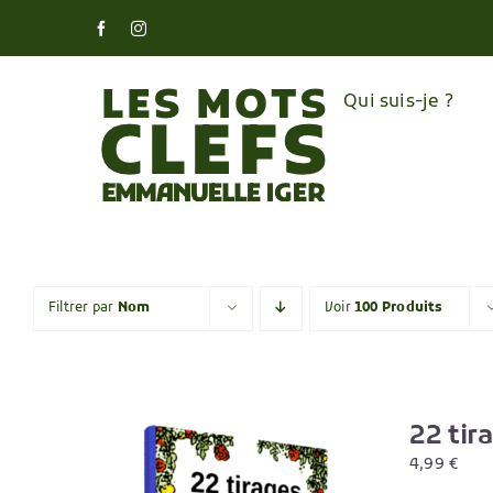
Skip
Facebook
Instagram
to
content
Qui suis-je ?
Filtrer par
Nom
Voir
100 Produits
22 tir
4,99
€