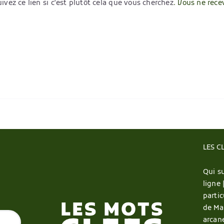
ivez ce lien si c'est plutôt cela que vous cherchez
. Vous ne rece
LES C
Qui su
ligne 
partic
de Ma
arcan