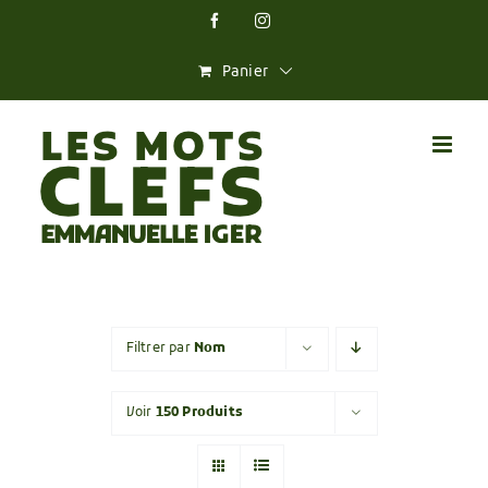
Skip
Facebook
Instagram
to
content
Panier
Filtrer par
Nom
Voir
150 Produits