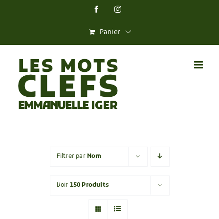
Skip
Facebook
Instagram
to
content
Panier
Filtrer par
Nom
Voir
150 Produits