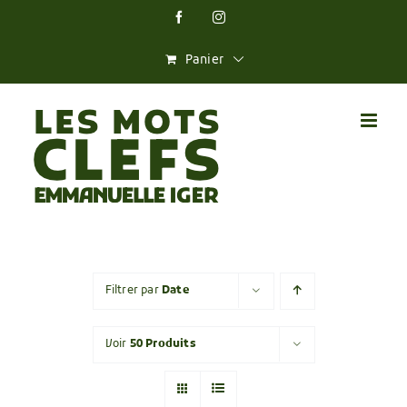
Skip
Facebook
Instagram
to
content
Panier
Filtrer par
Date
Voir
50 Produits