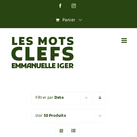
Skip
Facebook
Instagram
to
content
Panier
Filtrer par
Date
Voir
50 Produits