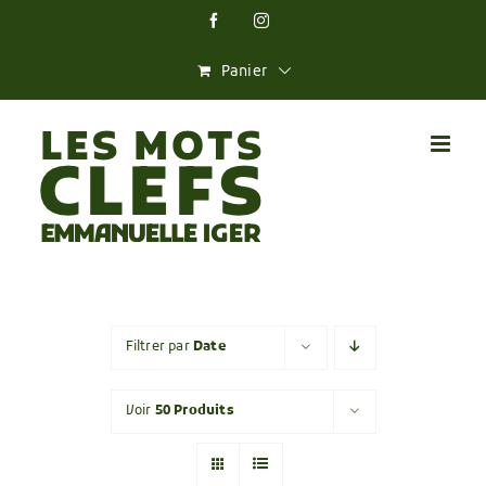
Skip
Facebook
Instagram
to
content
Panier
Filtrer par
Date
Voir
50 Produits