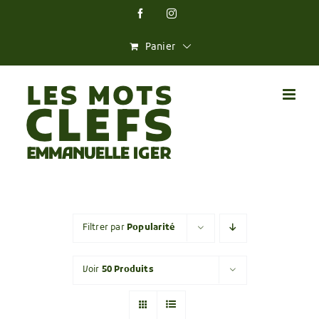
Skip
Facebook
Instagram
to
content
Panier
Filtrer par
Popularité
Voir
50 Produits