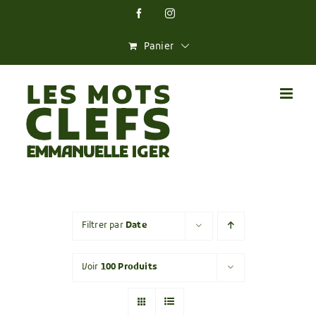
Skip
Facebook
Instagram
to
content
Panier
Filtrer par
Date
Voir
100 Produits