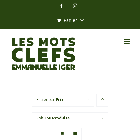
Skip
Facebook
Instagram
to
content
Panier
Filtrer par
Prix
Voir
150 Produits