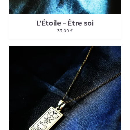
L’Étoile – Être soi
33,00
€