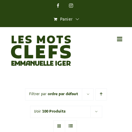
Skip
Facebook
Instagram
to
content
Panier
Filtrer par
ordre par défaut
Voir
100 Produits