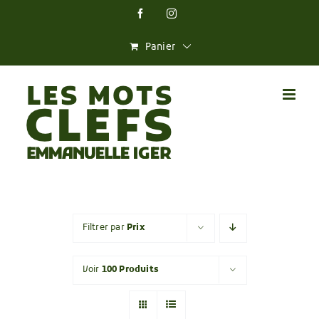
Skip
Facebook
Instagram
to
content
Panier
Filtrer par
Prix
Voir
100 Produits