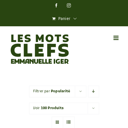
Skip
Facebook
Instagram
to
content
Panier
Filtrer par
Popularité
Voir
100 Produits