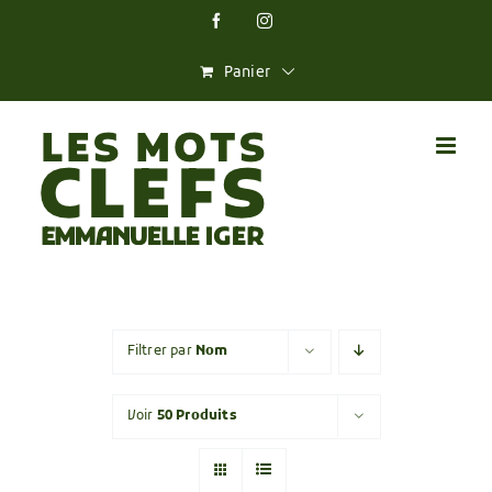
Skip
Facebook
Instagram
to
content
Panier
Filtrer par
Nom
Voir
50 Produits