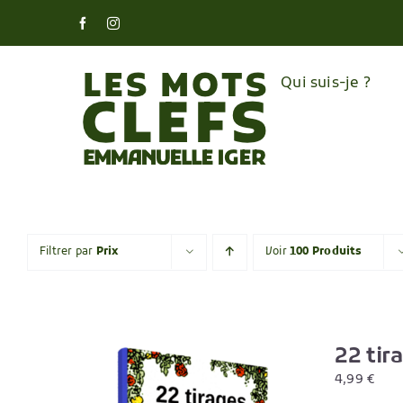
Skip
Facebook
Instagram
to
content
Qui suis-je ?
Filtrer par
Prix
Voir
100 Produits
22 tir
4,99
€