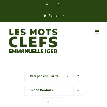
Skip
Facebook
Instagram
to
content
Panier
Filtrer par
Popularité
Voir
150 Produits