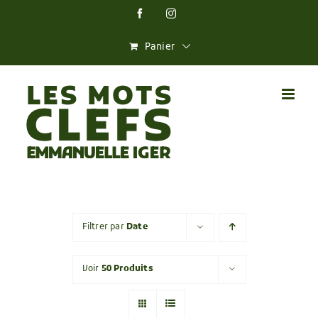
Skip
Facebook
Instagram
to
content
Panier
Filtrer par
Date
Voir
50 Produits