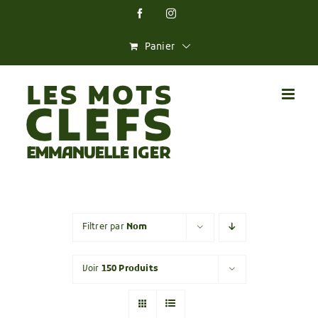
Skip
Facebook
Instagram
to
content
Panier
Filtrer par
Nom
Voir
150 Produits