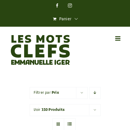
Skip
Facebook
Instagram
to
content
Panier
Filtrer par
Prix
Voir
150 Produits