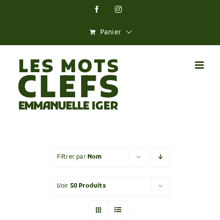
Skip
Facebook
Instagram
to
content
Panier
Filtrer par
Nom
Voir
50 Produits