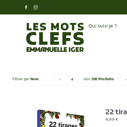
Skip
Facebook
Instagram
to
content
Qui suis-je ?
Filtrer par
Nom
Voir
100 Produits
22 tir
4,99
€