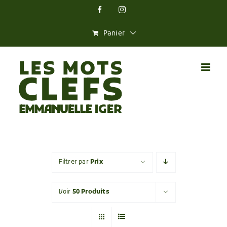
Skip
Facebook
Instagram
to
content
Panier
Filtrer par
Prix
Voir
50 Produits