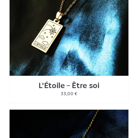
L’Étoile – Être soi
33,00
€