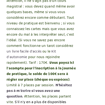
IES
Attention, il ne s’agit pas d’un cours
magistral : vous devez quand même avoir
quelques bases, même si vous vous
considérez encore comme débutant. Tout
UIT
niveau de pratique est bienvenu ; si vous
connaissez les cartes mais que vous avez
encore du mal à les interpréter seul, c'est
l'idéal. (Si vous ne savez pas encore
comment fonctionne un tarot considérez
un livre facile d'accès
ou le
Kit
d'autonomie
pour nous rejoindre
rapidement). Tarif : 170€.
Vous payez ici
l'acompte pour l'inscription
à la journée
de pratique, le solde de 100€ sera à
régler sur place (chèque ou espèces)
.
Limité à 7 places par session.
N'hésitez
pas à m'écrire si vous avez une
question
. Attention, les places partent
vite.
S'il n'y en a plus de disponibles