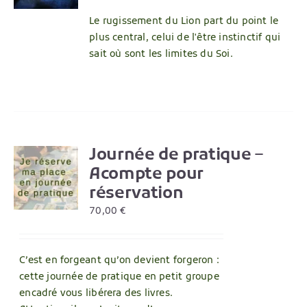
Le rugissement du Lion part du point le
plus central, celui de l'être instinctif qui
sait où sont les limites du Soi.
Journée de pratique –
Acompte pour
S
réservation
UIT
70,00
€
IEURS
TIONS.
C’est en forgeant qu’on devient forgeron :
ONS
cette journée de pratique en petit groupe
ENT
encadré vous libérera des livres.