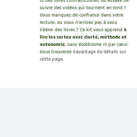
lu des livres contradictoires, ou essayé de
suivre des vidéos qui tournent en rond ?
Vous manquez de confiance dans votre
lecture, ou vous n'arrivez pas à vous
libérer des livres ? Ce kit vous apprend
à
lire les cartes avec clarté, méthode et
autonomie
, sans ésotérisme ni par cœur.
Vous trouverez
davantage de détails sur
cette page
.
22 défis pour devenir
R
soi-même – Formation
en ligne
120,00
€