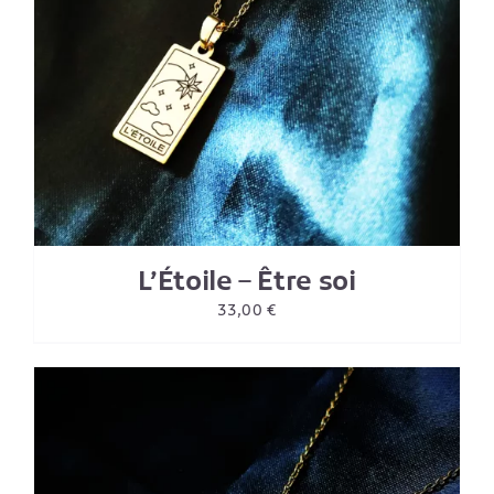
L’Étoile – Être soi
33,00
€