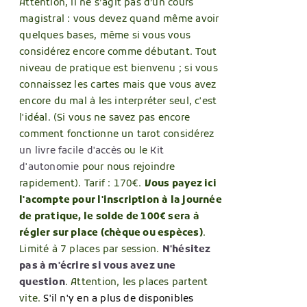
IES
Attention, il ne s’agit pas d’un cours
magistral : vous devez quand même avoir
quelques bases, même si vous vous
considérez encore comme débutant. Tout
UIT
niveau de pratique est bienvenu ; si vous
connaissez les cartes mais que vous avez
encore du mal à les interpréter seul, c'est
l'idéal. (Si vous ne savez pas encore
comment fonctionne un tarot considérez
un livre facile d'accès
ou le
Kit
d'autonomie
pour nous rejoindre
rapidement). Tarif : 170€.
Vous payez ici
l'acompte pour l'inscription
à la journée
de pratique, le solde de 100€ sera à
régler sur place (chèque ou espèces)
.
Limité à 7 places par session.
N'hésitez
pas à m'écrire si vous avez une
question
. Attention, les places partent
vite.
S'il n'y en a plus de disponibles