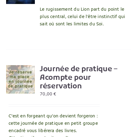
Le rugissement du Lion part du point le
plus central, celui de l'être instinctif qui
sait où sont les limites du Soi.
Journée de pratique –
Acompte pour
S
réservation
UIT
70,00
€
IEURS
TIONS.
C’est en forgeant qu’on devient forgeron :
ONS
cette journée de pratique en petit groupe
ENT
encadré vous libérera des livres.