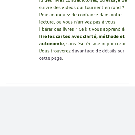
lu des livres contradictoires, ou essayé de
suivre des vidéos qui tournent en rond ?
Vous manquez de confiance dans votre
lecture, ou vous n'arrivez pas à vous
libérer des livres ? Ce kit vous apprend
à
lire les cartes avec clarté, méthode et
autonomie
, sans ésotérisme ni par cœur.
Vous trouverez
davantage de détails sur
cette page
.
22 défis pour devenir
R
soi-même – Formation
en ligne
120,00
€