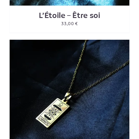
L’Étoile – Être soi
33,00
€