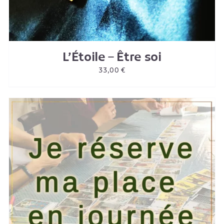
L’Étoile – Être soi
33,00
€
AJOUTER AU PANIER
/
DETAILS