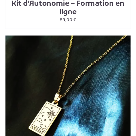
Kit d’Autonomie – Formation en
ligne
89,00
€
AJOUTER AU PANIER
/
DETAILS