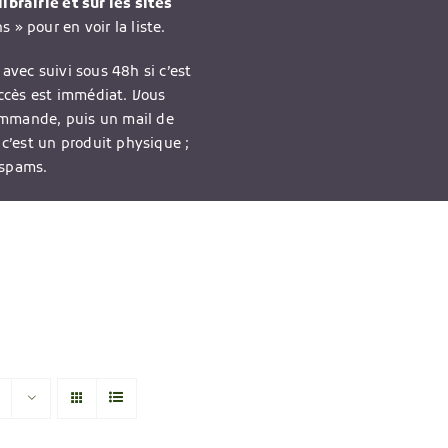
ibrairie et sur les sites
 » pour en voir la liste.
avec suivi sous 48h si c’est
accès est immédiat. Vous
ommande, puis un mail de
 c’est un produit physique ;
 spams.