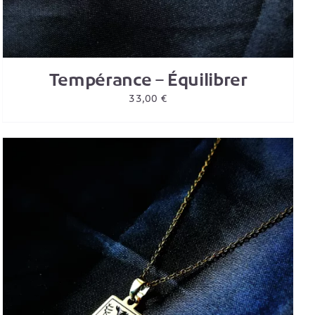
Tempérance – Équilibrer
33,00
€