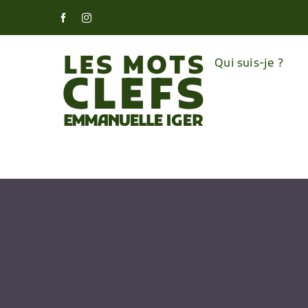
Skip
Facebook
Instagram
to
content
Qui suis-je ?