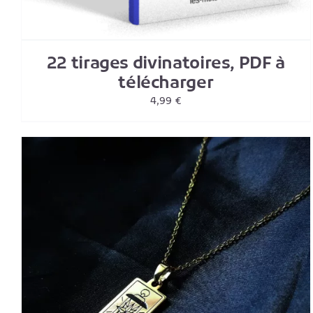
22 tirages divinatoires, PDF à
télécharger
4,99
€
CE
CHOIX DES OPTIONS
/
DETAILS
PRODUIT
A