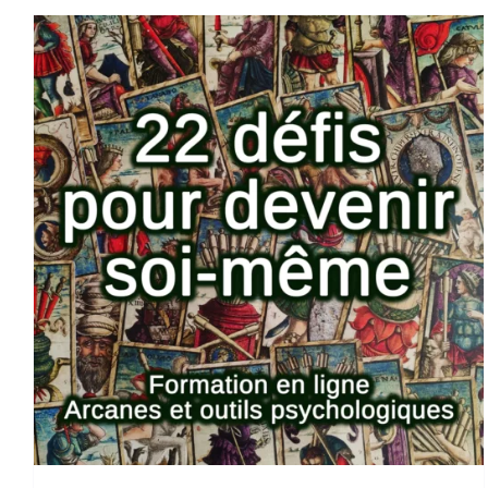
AJOUTER AU PANIER
/
DETAILS