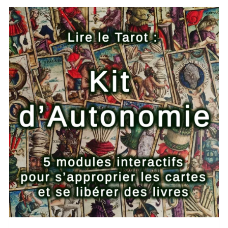
AJOUTER AU PANIER
/
DETAILS