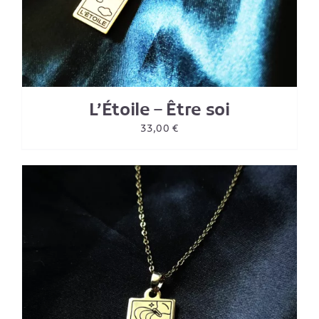
L’Étoile – Être soi
33,00
€