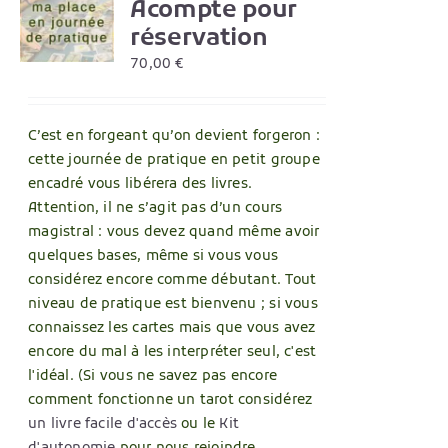
Acompte pour
S
réservation
UIT
70,00
€
IEURS
TIONS.
C’est en forgeant qu’on devient forgeron :
ONS
cette journée de pratique en petit groupe
ENT
encadré vous libérera des livres.
IES
Attention, il ne s’agit pas d’un cours
magistral : vous devez quand même avoir
quelques bases, même si vous vous
considérez encore comme débutant. Tout
UIT
niveau de pratique est bienvenu ; si vous
connaissez les cartes mais que vous avez
encore du mal à les interpréter seul, c'est
l'idéal. (Si vous ne savez pas encore
comment fonctionne un tarot considérez
un livre facile d'accès
ou le
Kit