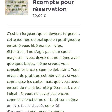
Acompte pour
S
réservation
UIT
70,00
€
IEURS
TIONS.
C’est en forgeant qu’on devient forgeron :
ONS
cette journée de pratique en petit groupe
ENT
encadré vous libérera des livres.
IES
Attention, il ne s’agit pas d’un cours
magistral : vous devez quand même avoir
quelques bases, même si vous vous
considérez encore comme débutant. Tout
UIT
niveau de pratique est bienvenu ; si vous
connaissez les cartes mais que vous avez
encore du mal à les interpréter seul, c'est
l'idéal. (Si vous ne savez pas encore
comment fonctionne un tarot considérez
un livre facile d'accès
ou le
Kit