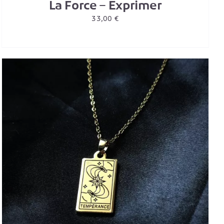
La Force – Exprimer
33,00
€