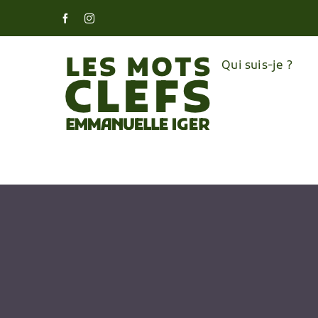
Skip
Facebook
Instagram
to
content
Qui suis-je ?