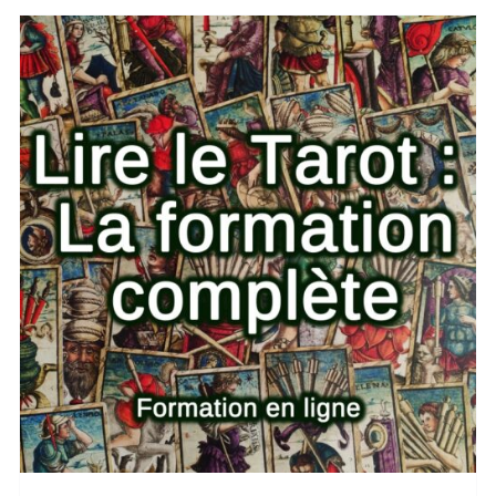
AJOUTER AU PANIER
/
DETAILS