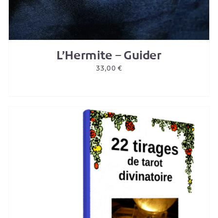
L’Hermite – Guider
33,00
€
AJOUTER AU PANIER
/
DETAILS