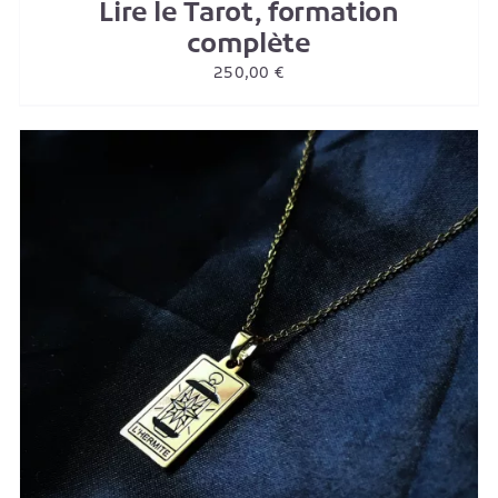
Lire le Tarot, formation
complète
250,00
€
AJOUTER AU PANIER
/
DETAILS