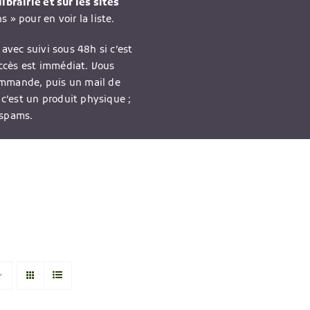
ibrairie et sur les sites
 » pour en voir la liste.
avec suivi sous 48h si c’est
accès est immédiat. Vous
ommande, puis un mail de
 c’est un produit physique ;
 spams.