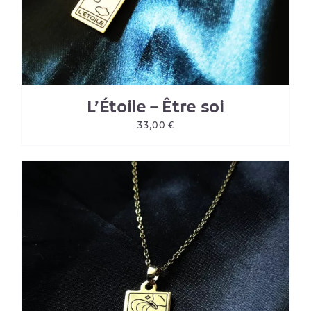
L’Étoile – Être soi
33,00
€